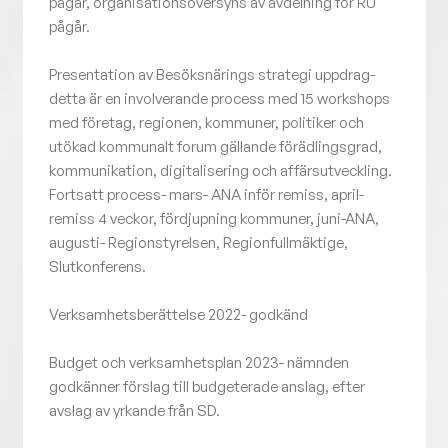
pågår, organisationsöversyns av avdelning för RU
pågår.
Presentation av Besöksnärings strategi uppdrag-
detta är en involverande process med 15 workshops
med företag, regionen, kommuner, politiker och
utökad kommunalt forum gällande förädlingsgrad,
kommunikation, digitalisering och affärsutveckling.
Fortsatt process- mars- ANA inför remiss, april-
remiss 4 veckor, fördjupning kommuner, juni-ANA,
augusti- Regionstyrelsen, Regionfullmäktige,
Slutkonferens.
Verksamhetsberättelse 2022- godkänd
Budget och verksamhetsplan 2023- nämnden
godkänner förslag till budgeterade anslag, efter
avslag av yrkande från SD.