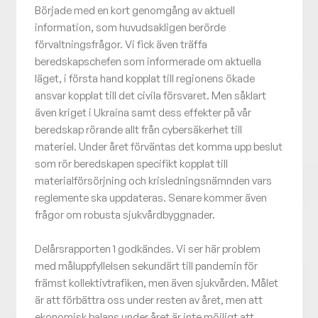
Började med en kort genomgång av aktuell
information, som huvudsakligen berörde
förvaltningsfrågor. Vi fick även träffa
beredskapschefen som informerade om aktuella
läget, i första hand kopplat till regionens ökade
ansvar kopplat till det civila försvaret. Men såklart
även kriget i Ukraina samt dess effekter på vår
beredskap rörande allt från cybersäkerhet till
materiel. Under året förväntas det komma upp beslut
som rör beredskapen specifikt kopplat till
materialförsörjning och krisledningsnämnden vars
reglemente ska uppdateras. Senare kommer även
frågor om robusta sjukvårdbyggnader.
Delårsrapporten 1 godkändes. Vi ser här problem
med måluppfyllelsen sekundärt till pandemin för
främst kollektivtrafiken, men även sjukvården. Målet
är att förbättra oss under resten av året, men att
ekonomisk balans under året är inte möjligt att