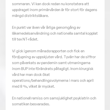
sommaren. Vi kan dock redan nu konstatera att
uppdraget inom primärvården är för stort för dagens
mängd distriktsläkare.
En punkt var även vår årliga genomgång av
läkemedelsanvändning och nationella samtal kopplat
till tex NT-rådet.
Vi gick igenom månadsrapporten och fick en
fördjupning av uppskjuten vård. Tyvärr har de siffror
som påverkats av pandemin samt utmaningarna
inom BUP inte förändrats påtagligt. Inom kirurgisk
vård har man dock ökat
operations/behandlingsvolymerna i mars och april
med 8 %, vilket är mycket.
En nationell remiss om samsjuklighet psykiatrin och
somatiken besvarades.