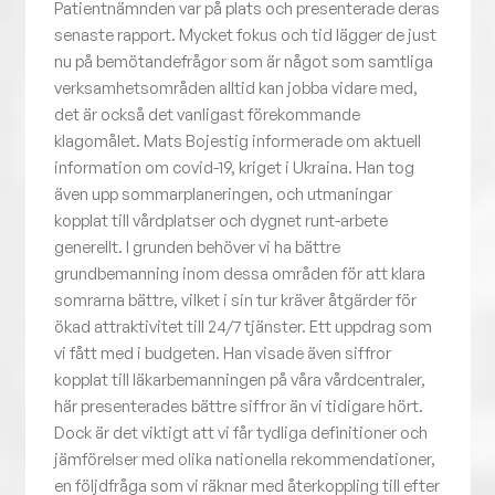
Patientnämnden var på plats och presenterade deras
senaste rapport. Mycket fokus och tid lägger de just
nu på bemötandefrågor som är något som samtliga
verksamhetsområden alltid kan jobba vidare med,
det är också det vanligast förekommande
klagomålet. Mats Bojestig informerade om aktuell
information om covid-19, kriget i Ukraina. Han tog
även upp sommarplaneringen, och utmaningar
kopplat till vårdplatser och dygnet runt-arbete
generellt. I grunden behöver vi ha bättre
grundbemanning inom dessa områden för att klara
somrarna bättre, vilket i sin tur kräver åtgärder för
ökad attraktivitet till 24/7 tjänster. Ett uppdrag som
vi fått med i budgeten. Han visade även siffror
kopplat till läkarbemanningen på våra vårdcentraler,
här presenterades bättre siffror än vi tidigare hört.
Dock är det viktigt att vi får tydliga definitioner och
jämförelser med olika nationella rekommendationer,
en följdfråga som vi räknar med återkoppling till efter