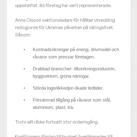
uppskattat. 86 företag har varit representerade.
Anna Olsson sektionsledare för hållbar utveckling
redogjorde för Ukrainas påverkan på näringslivet.
Såsom:
Kostnadsökningar på energi, drivmedel och
råvaror som pressar företagen.
Drabbad branscher- tillverkningsindustrin,
byggsektorn, gröna näringar.
Störda logistikkedjor-ökade ledtider.
Försämrad tillgång på råvaror som stål,
aluminium, plast, trä.
Trots allt råder fortsatt stor orderingång.
Koalitionens förslag till budget överlämnades till