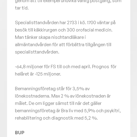
genom att till exempel undvika vanlig postgång, som
tar tid.
Specialisttandvården har 2733 i kö. 1700 väntar på
besök till käkkirurgen och 300 orofacial medicin.
Man tänker skapa nischtandläkare i
allmäntandvården för att förbättra tillgången till
specialisttandvården.
-64,8 miljoner för FS till och med april. Prognos för
helåret är -125 miljoner.
Bemanningsföretag står för 3,5% av
lönekostnaderna. Max 2 % av lönekostnaden är
målet. De om ligger sämst till när det gäller
bemanningsföretag är Bra liv med 5,9% och psykitri,
rehabilitering och diagnostik med 5,2 %.
BUP