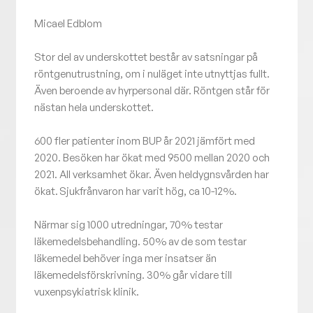
Micael Edblom
Stor del av underskottet består av satsningar på
röntgenutrustning, om i nuläget inte utnyttjas fullt.
Även beroende av hyrpersonal där. Röntgen står för
nästan hela underskottet.
600 fler patienter inom BUP år 2021 jämfört med
2020. Besöken har ökat med 9500 mellan 2020 och
2021. All verksamhet ökar. Även heldygnsvården har
ökat. Sjukfrånvaron har varit hög, ca 10-12%.
Närmar sig 1000 utredningar, 70% testar
läkemedelsbehandling. 50% av de som testar
läkemedel behöver inga mer insatser än
läkemedelsförskrivning. 30% går vidare till
vuxenpsykiatrisk klinik.