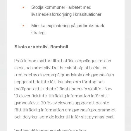
Stödja kommuner i arbetet med
livsmedelsförsörjning i krissituationer
Minska exploatering på jordbruksmark
strategi.
Skola arbetsliv- Ramboll
Projekt som syftar till att stärka kopplingen mellan
skola och arbetsliv. Det har visat sig att cirka en
tredjedel av eleverna på grundskola och gymnasium
uppger att de inte fått kunskap om företag och
möjligheter till arbete i länet under sin skoltid. 3 av
10 elever fick inte tillräcklig information inför sitt
gymnasieval. 30 % av eleverna uppger att de inte
fått tillräcklig information om gymnasieprogrammet
och de yrken som de leder till inför sitt gymnasieval.
​Vad kan då kommun och region göra: