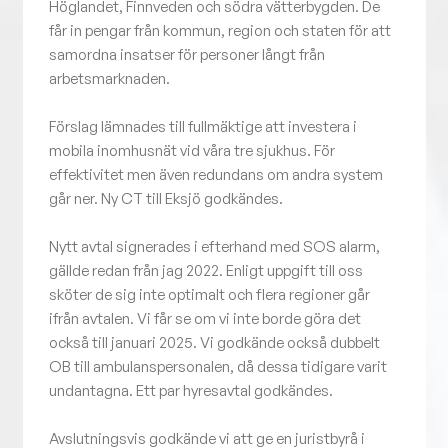
Höglandet, Finnveden och södra vätterbygden. De
får in pengar från kommun, region och staten för att
samordna insatser för personer långt från
arbetsmarknaden.
Förslag lämnades till fullmäktige att investera i
mobila inomhusnät vid våra tre sjukhus. För
effektivitet men även redundans om andra system
går ner. Ny CT till Eksjö godkändes.
Nytt avtal signerades i efterhand med SOS alarm,
gällde redan från jag 2022. Enligt uppgift till oss
sköter de sig inte optimalt och flera regioner går
ifrån avtalen. Vi får se om vi inte borde göra det
också till januari 2025. Vi godkände också dubbelt
OB till ambulanspersonalen, då dessa tidigare varit
undantagna. Ett par hyresavtal godkändes.
Avslutningsvis godkände vi att ge en juristbyrå i