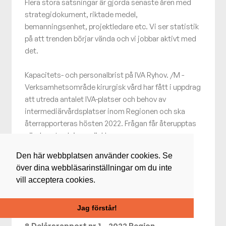
Flera stora satsningar är gjorda senaste åren med
strategidokument, riktade medel,
bemanningsenhet, projektledare etc. Vi ser statistik
på att trenden börjar vända och vi jobbar aktivt med
det.
Kapacitets- och personalbrist på IVA Ryhov. /M -
Verksamhetsområde kirurgisk vård har fått i uppdrag
att utreda antalet IVA-platser och behov av
intermediärvårdsplatser inom Regionen och ska
återrapporteras hösten 2022. Frågan får återupptas
när den utredningen är klar.
Den här webbplatsen använder cookies. Se
Fråga angående TBE-vaccination-subventionering.
över dina webbläsarinställningar om du inte
/SD -En hälsoekonomisk utredning behöver göras
vill acceptera cookies.
först.
Ärenden
Jag förstår!
8 Delårsrapport nr 1 – 2022 Region