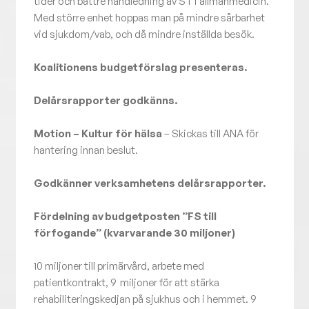
tider och bättre handledning av ST i allmänmedicin.
Med större enhet hoppas man på mindre sårbarhet
vid sjukdom/vab, och då mindre inställda besök.
Koalitionens budgetförslag presenteras.
Delårsrapporter godkänns.
Motion – Kultur för hälsa
– Skickas till ANA för
hantering innan beslut.
Godkänner verksamhetens delårsrapporter.
Fördelning av budgetposten ”FS till
förfogande” (kvarvarande 30 miljoner)
10 miljoner till primärvård, arbete med
patientkontrakt, 9 miljoner för att stärka
rehabiliteringskedjan på sjukhus och i hemmet. 9