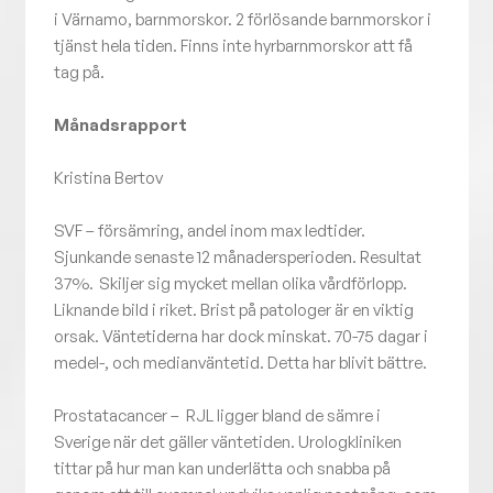
i Värnamo, barnmorskor. 2 förlösande barnmorskor i
tjänst hela tiden. Finns inte hyrbarnmorskor att få
tag på.
Månadsrapport
Kristina Bertov
SVF – försämring, andel inom max ledtider.
Sjunkande senaste 12 månadersperioden. Resultat
37%. Skiljer sig mycket mellan olika vårdförlopp.
Liknande bild i riket. Brist på patologer är en viktig
orsak. Väntetiderna har dock minskat. 70-75 dagar i
medel-, och medianväntetid. Detta har blivit bättre.
Prostatacancer – RJL ligger bland de sämre i
Sverige när det gäller väntetiden. Urologkliniken
tittar på hur man kan underlätta och snabba på