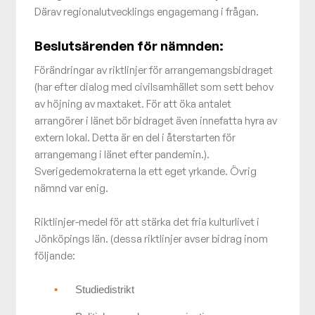
Därav regionalutvecklings engagemang i frågan.
Beslutsärenden för nämnden:
Förändringar av riktlinjer för arrangemangsbidraget
(har efter dialog med civilsamhället som sett behov
av höjning av maxtaket. För att öka antalet
arrangörer i länet bör bidraget även innefatta hyra av
extern lokal. Detta är en del i återstarten för
arrangemang i länet efter pandemin.).
Sverigedemokraterna la ett eget yrkande. Övrig
nämnd var enig.
Riktlinjer-medel för att stärka det fria kulturlivet i
Jönköpings län. (dessa riktlinjer avser bidrag inom
följande:
Studiedistrikt