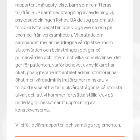
rapporten, måluppfyllelse, barn som remitteras
till/från BUP samt nedstängning av avdelning G,
psykosavdelningen Ryhov. BA deltog genom att
försöka lyfta debatten och vidga vyerna och ge
exempel från verksamheten. Vi pratade om
sambandet mellan neddragna vårdplatser inom
slutenvården och belastningen det ger på
primärvården och inte minst vilka konsekvenser det
ger för patienten, varför behovet av hyrläkare har
ökat, poängterade att antalet administratörer har
ökat men vårdadministratörer har minskat. Vi
försökte visa att vi tar sjukvårdsfrågorna på största
allvar, och att vi kommer fortsätta ställa krav på
underlag till beslut samt uppföljning av
konsekvenserna.
Vi biföll delårsrapporten och samtliga reglementen.