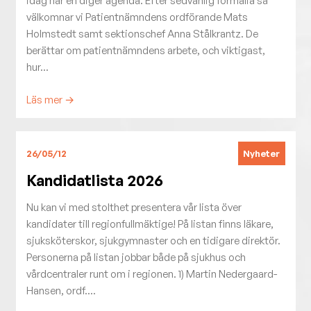
idag har en diger agenda. Efter sedvanlig formalia så
välkomnar vi Patientnämndens ordförande Mats
Holmstedt samt sektionschef Anna Stålkrantz. De
berättar om patientnämndens arbete, och viktigast,
hur...
Läs mer →
Nyheter
26/05/12
Kandidatlista 2026
Nu kan vi med stolthet presentera vår lista över
kandidater till regionfullmäktige! På listan finns läkare,
sjuksköterskor, sjukgymnaster och en tidigare direktör.
Personerna på listan jobbar både på sjukhus och
vårdcentraler runt om i regionen. 1) Martin Nedergaard-
Hansen, ordf....