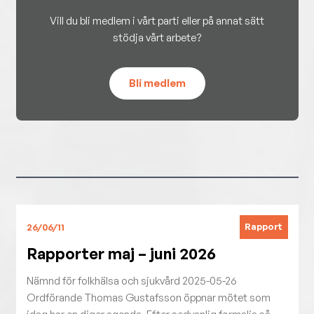
Vill du bli medlem i vårt parti eller på annat sätt
stödja vårt arbete?
Bli medlem
Rapport
26/06/11
Rapporter maj – juni 2026
Nämnd för folkhälsa och sjukvård 2025-05-26
Ordförande Thomas Gustafsson öppnar mötet som